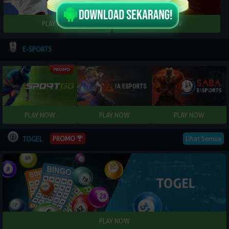
E-SPORTS
PROMO
Lihat Semua
TOGEL