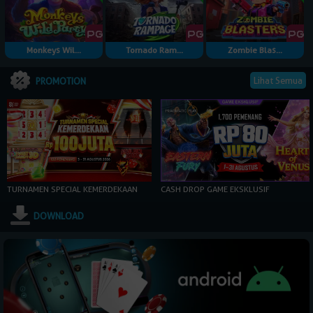
Monkeys Wil...
Tornado Ram...
Zombie Blas...
Lihat Semua
PROMOTION
TURNAMEN SPECIAL KEMERDEKAAN
CASH DROP GAME EKSKLUSIF
DOWNLOAD