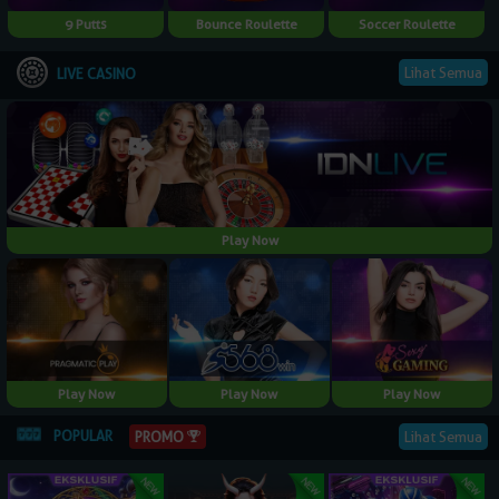
9 Putts
Bounce Roulette
Soccer Roulette
Lihat Semua
LIVE CASINO
Play Now
Play Now
Play Now
Play Now
POPULAR
PROMO
Lihat Semua