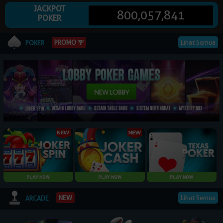
JACKPOT
800,057,841
POKER
© 2026 NagaPoker. All Rights Reserved | 18+
PROMO
Lihat Semua
POKER
Lihat Semua
NEW
ARCADE