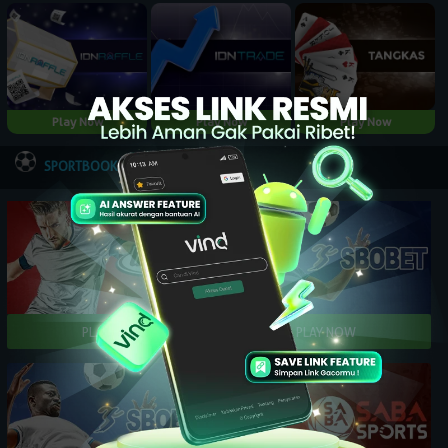
Play Now
Play Now
Play Now
NEW
SPORTBOOK