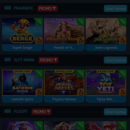
PRAGMATIC
PROMO
Lihat Semua
Super Serge
Hearts of V...
Jade Legends
SLOT MANIA
PROMO
Lihat Semua
Satoshi Spins
Psycho Heroes
Tipsy Yeti ...
PGSOFT
PROMO
Lihat Semua